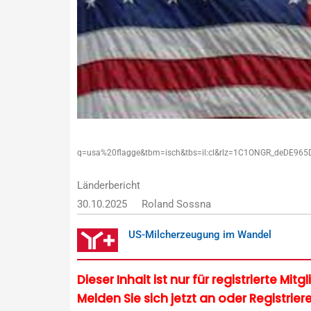
q=usa%20flagge&tbm=isch&tbs=il:cl&rlz=1C1ONGR_deD
Länderbericht
30.10.2025
Roland Sossna
US-Milcherzeugung im Wandel
Dieser Inhalt ist nur für registrierte Mit
Melden Sie sich jetzt an oder Registriere