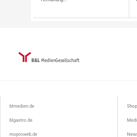
blmedien.de
Sho
blgastro.de
Medi
moproweb.de
News