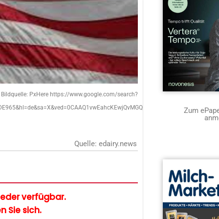
Bildquelle: PxHere https://www.google.com/search?
E965DE965&hl=de&sa=X&ved=0CAAQ1vwEahcKEwjQvMGQsbv1AhUAAAAAHQAAAAAQ
Zum ePaper
anm
Quelle: edairy.news
glieder verfügbar.
n Sie sich.