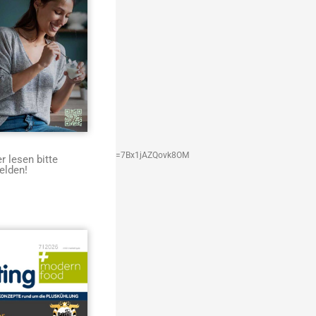
Ag&biw=1903&bih=880#imgrc=7Bx1jAZQovk8OM
 lesen bitte
elden!