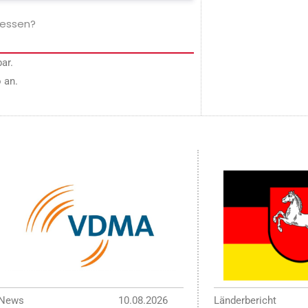
gessen?
ar.
 an.
News
10.08.2026
Länderbericht