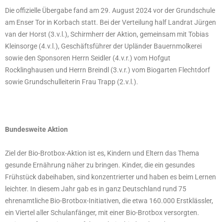
Die offizielle Übergabe fand am 29. August 2024 vor der Grundschule
am Enser Tor in Korbach statt. Bei der Verteilung half Landrat Jürgen
van der Horst (3.v.l.), Schirmherr der Aktion, gemeinsam mit Tobias
Kleinsorge (4.v.l.), Geschäftsführer der Upländer Bauernmolkerei
sowie den Sponsoren Herrn Seidler (4.v.r.) vom Hofgut
Rocklinghausen und Herrn Breindl (3.v.r.) vom Biogarten Flechtdorf
sowie Grundschulleiterin Frau Trapp (2.v.l.).
Bundesweite Aktion
Ziel der Bio-Brotbox-Aktion ist es, Kindern und Eltern das Thema
gesunde Ernährung näher zu bringen. Kinder, die ein gesundes
Frühstück dabeihaben, sind konzentrierter und haben es beim Lernen
leichter. In diesem Jahr gab es in ganz Deutschland rund 75
ehrenamtliche Bio-Brotbox-Initiativen, die etwa 160.000 Erstklässler,
ein Viertel aller Schulanfänger, mit einer Bio-Brotbox versorgten.