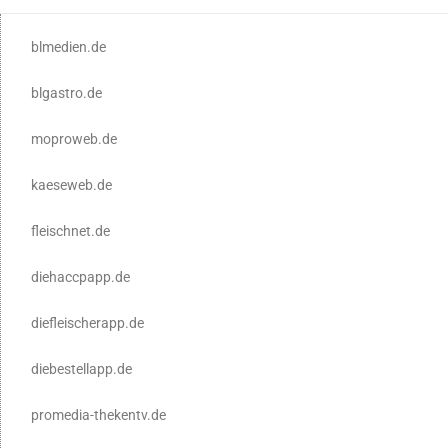
blmedien.de
blgastro.de
moproweb.de
kaeseweb.de
fleischnet.de
diehaccpapp.de
diefleischerapp.de
diebestellapp.de
promedia-thekentv.de