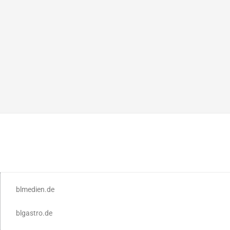
blmedien.de
blgastro.de