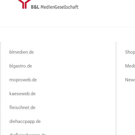
blmedien.de
Sho
blgastro.de
Medi
moproweb.de
News
kaeseweb.de
fleischnet.de
diehaccpapp.de