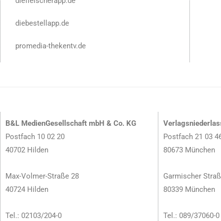
diefleischerapp.de
diebestellapp.de
promedia-thekentv.de
B&L MedienGesellschaft mbH & Co. KG
Verlagsniederla
Postfach 10 02 20
Postfach 21 03 4
40702 Hilden
80673 München
Max-Volmer-Straße 28
Garmischer Straß
40724 Hilden
80339 München
Tel.: 02103/204-0
Tel.: 089/37060-0