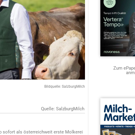
Zum ePaper
anm
Bildquelle: SalzburgMilch
Quelle: SalzburgMilch
ab sofort als österreichweit erste Molkerei