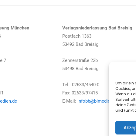
ssung München
Verlagsniederlassung Bad Breisig
6
Postfach 1363
53492 Bad Breisig
e 7
Zehnerstraße 22b
53498 Bad Breisig
Um dir ein 
Tel.: 02633/4540-0
Cookies, u
11
Fax: 02633/97415
Wenn du di
Surfverhalt
dien.de
E-Mail:
infobb@blmedien.de
deine Zust
und Funkti
Akzep