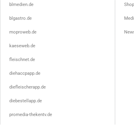
blmedien.de
Sho
blgastro.de
Medi
moproweb.de
News
kaeseweb.de
fleischnet.de
diehaccpapp.de
diefleischerapp.de
diebestellapp.de
promedia-thekentv.de