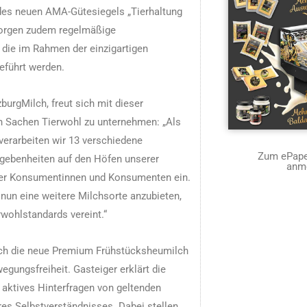
des neuen AMA-Gütesiegels „Tierhaltung
sorgen zudem regelmäßige
 die im Rahmen der einzigartigen
eführt werden.
burgMilch, freut sich mit dieser
in Sachen Tierwohl zu unternehmen: „Als
erarbeiten wir 13 verschiedene
Zum ePaper
egebenheiten auf den Höfen unserer
anm
rer Konsumentinnen und Konsumenten ein.
 nun eine weitere Milchsorte anzubieten,
ohlstandards vereint.“
h die neue Premium Frühstücksheumilch
gungsfreiheit. Gasteiger erklärt die
 aktives Hinterfragen von geltenden
res Selbstverständnisses. Dabei stellen