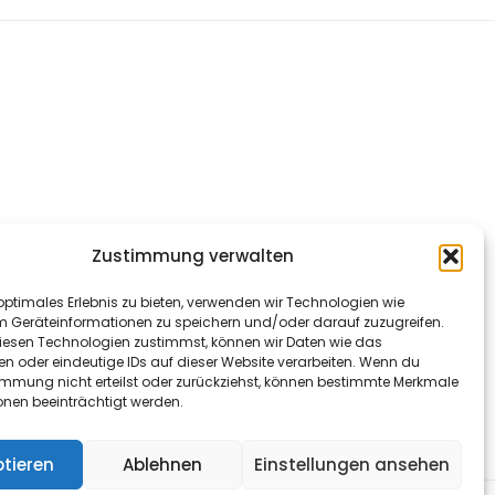
Zustimmung verwalten
optimales Erlebnis zu bieten, verwenden wir Technologien wie
m Geräteinformationen zu speichern und/oder darauf zuzugreifen.
esen Technologien zustimmst, können wir Daten wie das
en oder eindeutige IDs auf dieser Website verarbeiten. Wenn du
immung nicht erteilst oder zurückziehst, können bestimmte Merkmale
onen beeinträchtigt werden.
tieren
Ablehnen
Einstellungen ansehen