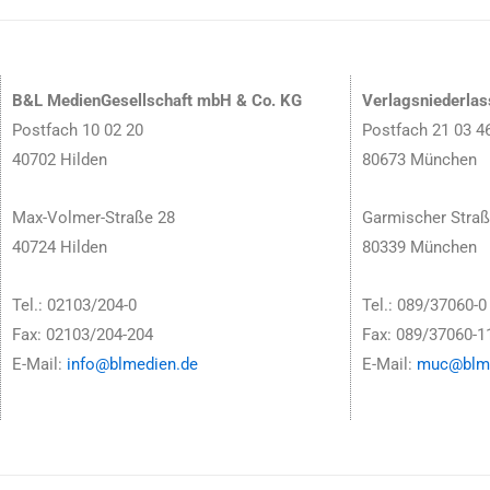
B&L MedienGesellschaft mbH & Co. KG
Verlagsniederla
Postfach 10 02 20
Postfach 21 03 4
40702 Hilden
80673 München
Max-Volmer-Straße 28
Garmischer Straß
40724 Hilden
80339 München
Tel.: 02103/204-0
Tel.: 089/37060-0
Fax: 02103/204-204
Fax: 089/37060-1
E-Mail:
info@blmedien.de
E-Mail:
muc@blme