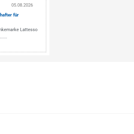
05.08.2026
after für
änkemarke Lattesso
....