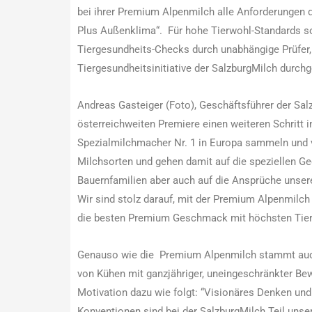
bei ihrer Premium Alpenmilch alle Anforderungen 
Plus Außenklima“. Für hohe Tierwohl-Standards 
Tiergesundheits-Checks durch unabhängige Prüfer,
Tiergesundheitsinitiative der SalzburgMilch durchg
Andreas Gasteiger (Foto), Geschäftsführer der Salz
österreichweiten Premiere einen weiteren Schritt 
Spezialmilchmacher Nr. 1 in Europa sammeln und v
Milchsorten und gehen damit auf die speziellen G
Bauernfamilien aber auch auf die Ansprüche unse
Wir sind stolz darauf, mit der Premium Alpenmilch
die besten Premium Geschmack mit höchsten Tierw
Genauso wie die Premium Alpenmilch stammt auc
von Kühen mit ganzjähriger, uneingeschränkter Bewe
Motivation dazu wie folgt: “Visionäres Denken und
Konventionen sind bei der SalzburgMilch Teil unse