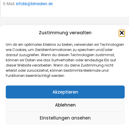
E-Mail:
infobb@blmedien.de
Zustimmung verwalten
Um dir ein optimales Erlebnis zu bieten, verwenden wir Technologien
wie Cookies, um Geräteinformationen zu speichern und/oder
darauf zuzugreifen. Wenn du diesen Technologien zustimmst,
können wir Daten wie das Surfverhalten oder eindeutige IDs auf
dieser Website verarbeiten. Wenn du deine Zustimmung nicht
erteilst oder zurückziehst, können bestimmte Merkmale und
Funktionen beeinträchtigt werden.
© B&L MedienGesellschaft mbH & Co. KG
Akzeptieren
Made with ♥ by HLT GmbH & Co. KG
Ablehnen
Einstellungen ansehen