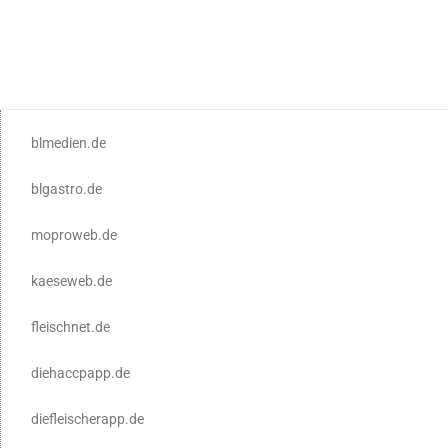
blmedien.de
blgastro.de
moproweb.de
kaeseweb.de
fleischnet.de
diehaccpapp.de
diefleischerapp.de