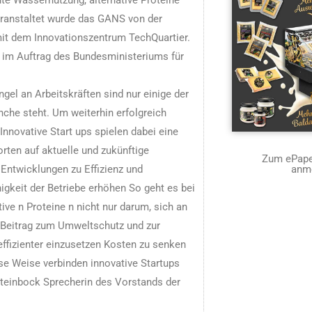
e Wassernutzung, alternative Proteine
Veranstaltet wurde das GANS von der
it dem Innovationszentrum TechQuartier.
e im Auftrag des Bundesministeriums für
el an Arbeitskräften sind nur einige der
nche steht. Um weiterhin erfolgreich
nnovative Start ups spielen dabei eine
orten auf aktuelle und zukünftige
Zum ePaper
 Entwicklungen zu Effizienz und
anm
igkeit der Betriebe erhöhen So geht es bei
ve n Proteine n nicht nur darum, sich an
Beitrag zum Umweltschutz und zur
effizienter einzusetzen Kosten zu senken
se Weise verbinden innovative Startups
 Steinbock Sprecherin des Vorstands der