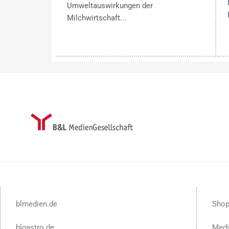
Umweltauswirkungen der
Milchwirtschaft...
blmedien.de
Sho
blgastro.de
Medi