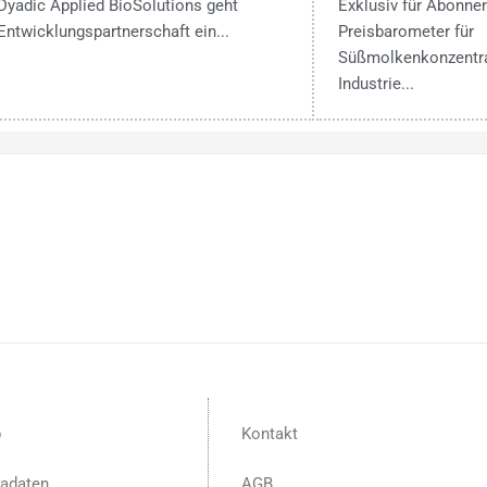
Dyadic Applied BioSolutions geht
Exklusiv für Abonne
Entwicklungspartnerschaft ein...
Preisbarometer für
Süßmolkenkonzentra
Industrie...
p
Kontakt
adaten
AGB