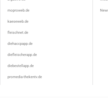
moproweb.de
News
kaeseweb.de
fleischnet.de
diehaccpapp.de
diefleischerapp.de
diebestellapp.de
promedia-thekentv.de