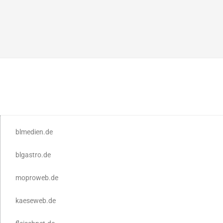
blmedien.de
blgastro.de
moproweb.de
kaeseweb.de