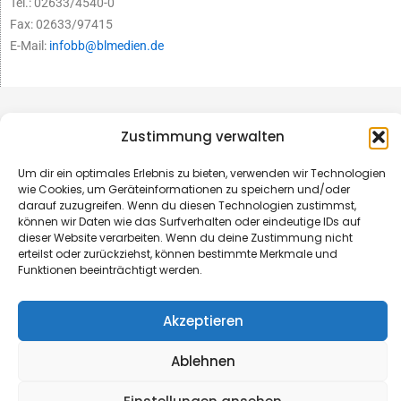
Tel.: 02633/4540-0
Fax: 02633/97415
E-Mail:
infobb@blmedien.de
Zustimmung verwalten
Um dir ein optimales Erlebnis zu bieten, verwenden wir Technologien
wie Cookies, um Geräteinformationen zu speichern und/oder
darauf zuzugreifen. Wenn du diesen Technologien zustimmst,
können wir Daten wie das Surfverhalten oder eindeutige IDs auf
dieser Website verarbeiten. Wenn du deine Zustimmung nicht
erteilst oder zurückziehst, können bestimmte Merkmale und
Funktionen beeinträchtigt werden.
© B&L MedienGesellschaft mbH & Co. KG
Akzeptieren
Made with ♥ by HLT GmbH & Co. KG
Ablehnen