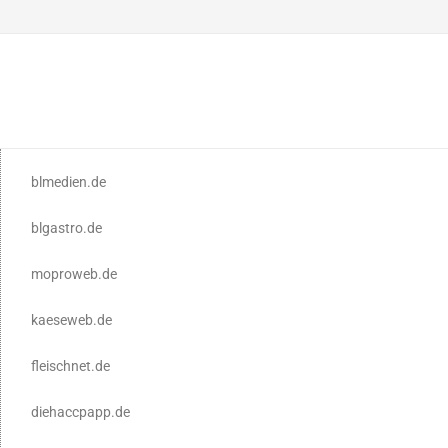
blmedien.de
blgastro.de
moproweb.de
kaeseweb.de
fleischnet.de
diehaccpapp.de