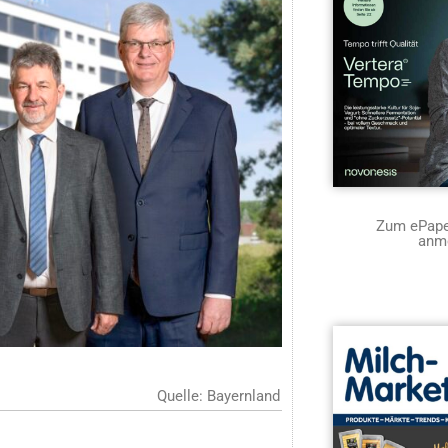
Zum ePaper
anm
Quelle: Bayernland