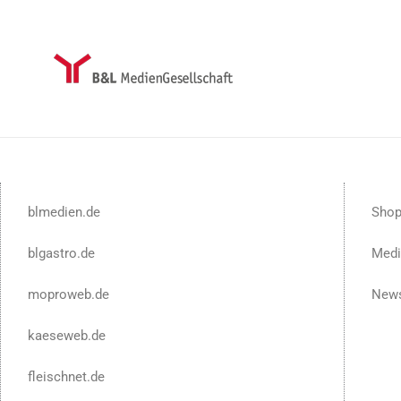
blmedien.de
Sho
blgastro.de
Medi
moproweb.de
News
kaeseweb.de
fleischnet.de