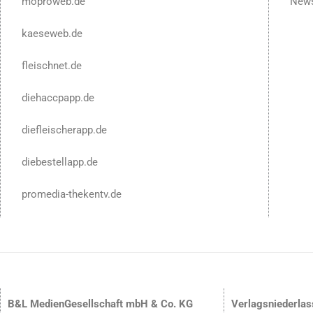
moproweb.de
News
kaeseweb.de
fleischnet.de
diehaccpapp.de
diefleischerapp.de
diebestellapp.de
promedia-thekentv.de
B&L MedienGesellschaft mbH & Co. KG
Verlagsniederla