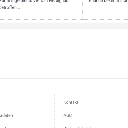
Eurial Ingredients Werk in Herbignac
Ruanda bekennt sich
betroffen...
p
Kontakt
adaten
AGB