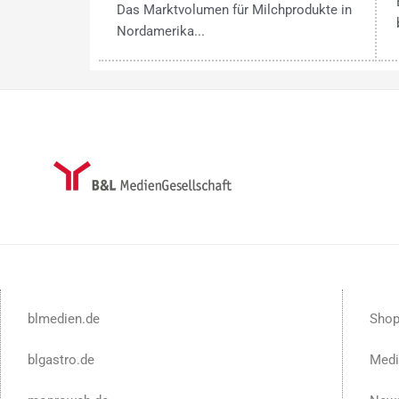
Das Marktvolumen für Milchprodukte in
Nordamerika...
blmedien.de
Sho
blgastro.de
Medi