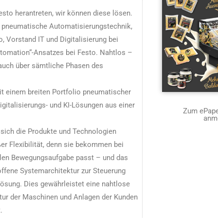
to herantreten, wir können diese lösen.
nd pneumatische Automatisierungstechnik,
 Vorstand IT und Digitalisierung bei
tomation“-Ansatzes bei Festo. Nahtlos –
r auch über sämtliche Phasen des
mit einem breiten Portfolio pneumatischer
gitalisierungs- und KI-Lösungen aus einer
Zum ePaper
anm
 sich die Produkte und Technologien
er Flexibilität, denn sie bekommen bei
uellen Bewegungsaufgabe passt – und das
offene Systemarchitektur zur Steuerung
ösung. Dies gewährleistet eine nahtlose
ktur der Maschinen und Anlagen der Kunden
.