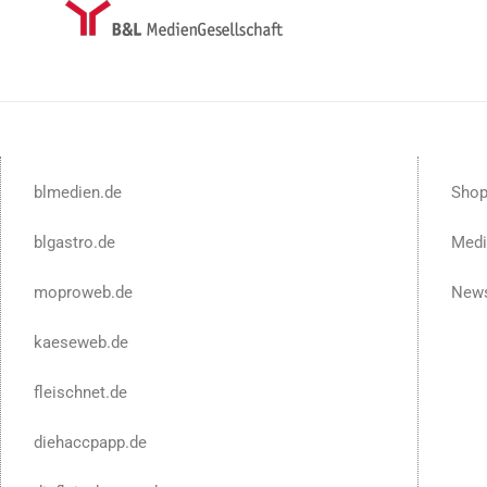
blmedien.de
Sho
blgastro.de
Medi
moproweb.de
News
kaeseweb.de
fleischnet.de
diehaccpapp.de