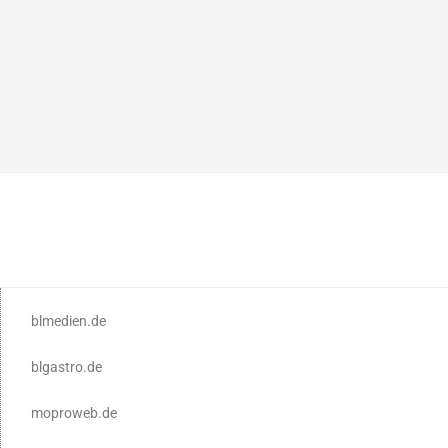
blmedien.de
blgastro.de
moproweb.de