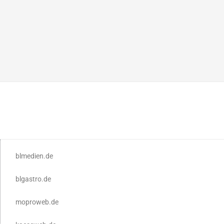
blmedien.de
blgastro.de
moproweb.de