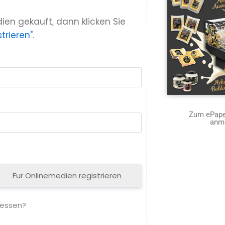
ien gekauft, dann klicken Sie
trieren"
.
Zum ePaper
anm
Für Onlinemedien registrieren
gessen?