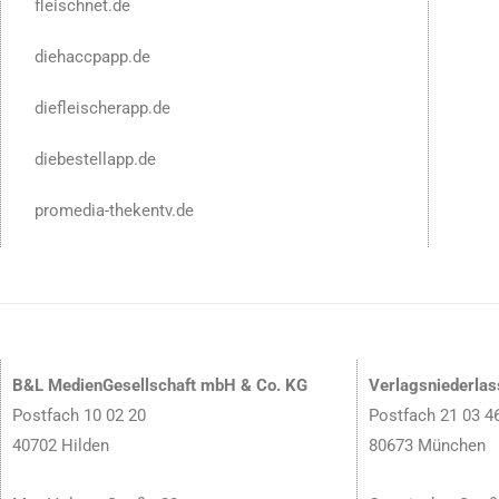
fleischnet.de
diehaccpapp.de
diefleischerapp.de
diebestellapp.de
promedia-thekentv.de
B&L MedienGesellschaft mbH & Co. KG
Verlagsniederla
Postfach 10 02 20
Postfach 21 03 4
40702 Hilden
80673 München