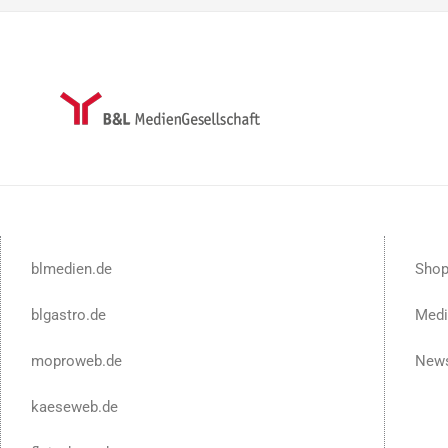
blmedien.de
Sho
blgastro.de
Medi
moproweb.de
News
kaeseweb.de