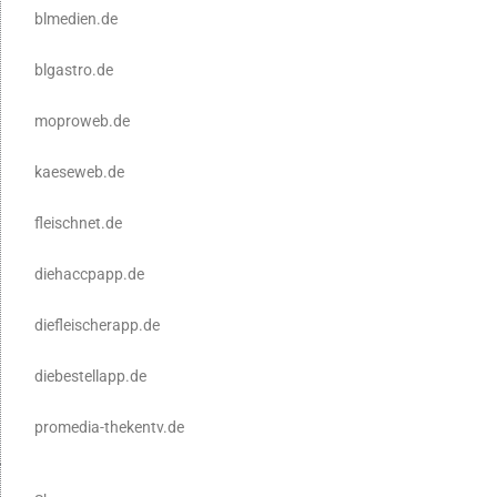
blmedien.de
blgastro.de
moproweb.de
kaeseweb.de
fleischnet.de
diehaccpapp.de
diefleischerapp.de
diebestellapp.de
promedia-thekentv.de