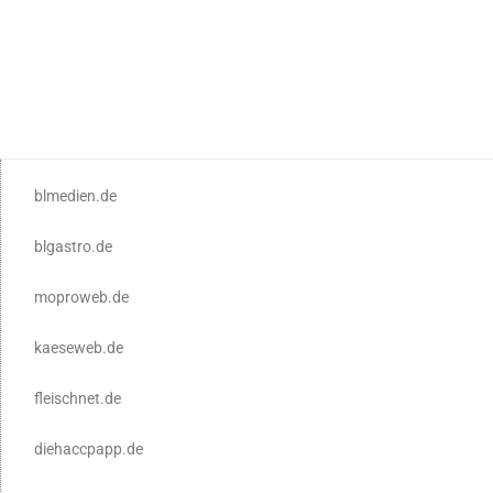
blmedien.de
blgastro.de
moproweb.de
kaeseweb.de
fleischnet.de
diehaccpapp.de