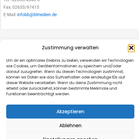
Fax: 02633/97415
E-Mail:
infobb@blmedien.de
Zustimmung verwalten
Um dir ein optimales Erlebnis zu bieten, verwenden wir Technologien
wie Cookies, um Geräteinformationen zu speichern und/oder
darauf zuzugreifen. Wenn du diesen Technologien zustimmst,
können wir Daten wie das Surfverhalten oder eindeutige IDs auf
dieser Website verarbeiten. Wenn du deine Zustimmung nicht
erteilst oder zurückziehst, können bestimmte Merkmale und
Funktionen beeinträchtigt werden.
© B&L MedienGesellschaft mbH & Co. KG
Akzeptieren
Made with ♥ by HLT GmbH & Co. KG
Ablehnen