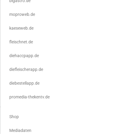
blgastro.de
moproweb.de
kaeseweb.de
fleischnet.de
diehaccpapp.de
diefleischerapp.de
diebestellapp.de
promedia-thekentv.de
Shop
Mediadaten