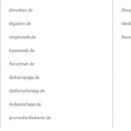
blmedien.de
Sho
blgastro.de
Medi
moproweb.de
News
kaeseweb.de
fleischnet.de
diehaccpapp.de
diefleischerapp.de
diebestellapp.de
promedia-thekentv.de