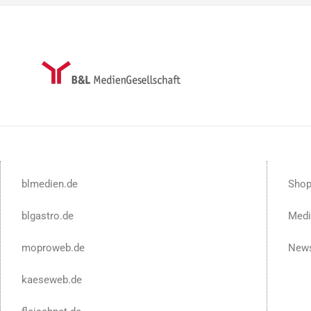
blmedien.de
Sho
blgastro.de
Medi
moproweb.de
News
kaeseweb.de