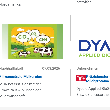
betroffen...
Nordamerika...
Nachhaltigkeit
07.08.2026
Unternehmen
Klimaneutrale Molkereien
Präzisionsfer
Milchproteine
MDR befasst sich mit den
Dyadic Applied BioS
Umweltauswirkungen der
Entwicklungspartners
Milchwirtschaft...