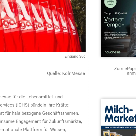
Eingang Süd
Zum ePaper
anm
Quelle: KölnMesse
esse für die Lebensmittel- und
rvices (ICHS) bündeln ihre Kräfte:
mat für halalbezogene Geschäftsthemen.
meinsame Engagement für Zukunftsmärkte,
ernationale Plattform für Wissen,