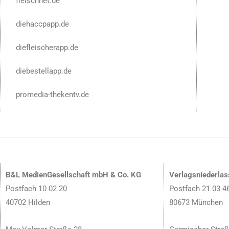
fleischnet.de
diehaccpapp.de
diefleischerapp.de
diebestellapp.de
promedia-thekentv.de
B&L MedienGesellschaft mbH & Co. KG
Verlagsniederla
Postfach 10 02 20
Postfach 21 03 4
40702 Hilden
80673 München