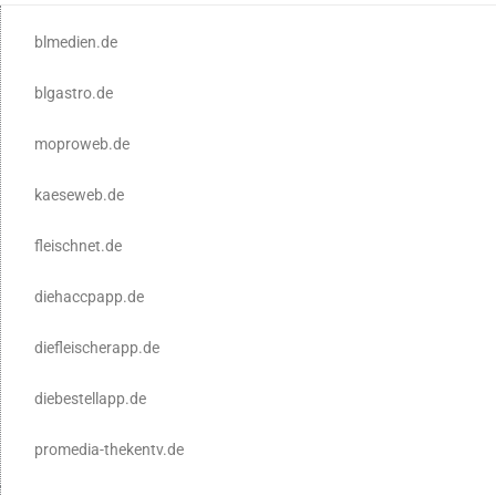
blmedien.de
blgastro.de
moproweb.de
kaeseweb.de
fleischnet.de
diehaccpapp.de
diefleischerapp.de
diebestellapp.de
promedia-thekentv.de