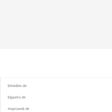
blmedien.de
blgastro.de
moproweb.de