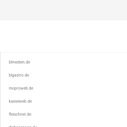
blmedien.de
blgastro.de
moproweb.de
kaeseweb.de
fleischnet.de