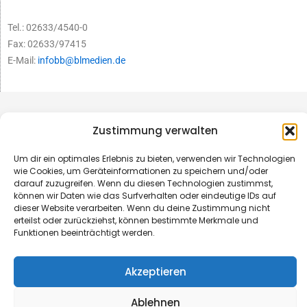
Tel.: 02633/4540-0
Fax: 02633/97415
E-Mail:
infobb@blmedien.de
Zustimmung verwalten
Um dir ein optimales Erlebnis zu bieten, verwenden wir Technologien
wie Cookies, um Geräteinformationen zu speichern und/oder
darauf zuzugreifen. Wenn du diesen Technologien zustimmst,
können wir Daten wie das Surfverhalten oder eindeutige IDs auf
dieser Website verarbeiten. Wenn du deine Zustimmung nicht
erteilst oder zurückziehst, können bestimmte Merkmale und
Funktionen beeinträchtigt werden.
© B&L MedienGesellschaft mbH & Co. KG
Akzeptieren
Made with ♥ by HLT GmbH & Co. KG
Ablehnen