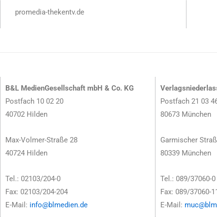
promedia-thekentv.de
B&L MedienGesellschaft mbH & Co. KG
Verlagsniederla
Postfach 10 02 20
Postfach 21 03 4
40702 Hilden
80673 München
Max-Volmer-Straße 28
Garmischer Straß
40724 Hilden
80339 München
Tel.: 02103/204-0
Tel.: 089/37060-0
Fax: 02103/204-204
Fax: 089/37060-1
E-Mail:
info@blmedien.de
E-Mail:
muc@blme