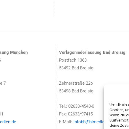
ssung München
Verlagsniederlassung Bad Breisig
6
Postfach 1363
53492 Bad Breisig
e 7
Zehnerstraße 22b
53498 Bad Breisig
Um dir ein 
Tel.: 02633/4540-0
Cookies, u
11
Fax: 02633/97415
Wenn du di
Surfverhalt
dien.de
E-Mail:
infobb@blmedien.de
deine Zust