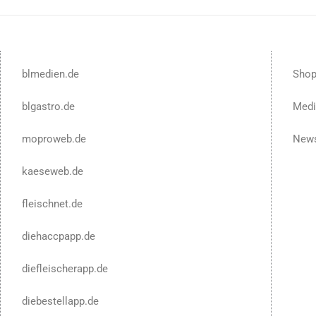
blmedien.de
Sho
blgastro.de
Medi
moproweb.de
News
kaeseweb.de
fleischnet.de
diehaccpapp.de
diefleischerapp.de
diebestellapp.de