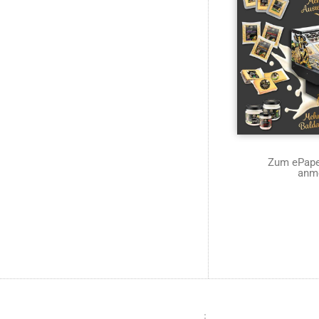
Zum ePaper
anm