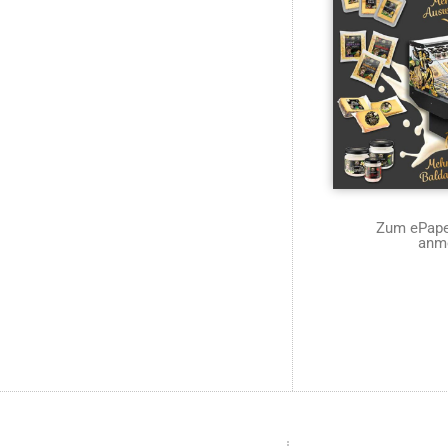
Zum ePaper
anm