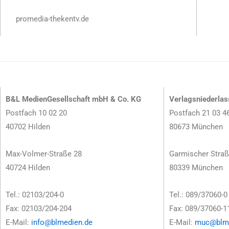
promedia-thekentv.de
B&L MedienGesellschaft mbH & Co. KG
Verlagsniederla
Postfach 10 02 20
Postfach 21 03 4
40702 Hilden
80673 München
Max-Volmer-Straße 28
Garmischer Straß
40724 Hilden
80339 München
Tel.: 02103/204-0
Tel.: 089/37060-0
Fax: 02103/204-204
Fax: 089/37060-1
E-Mail:
info@blmedien.de
E-Mail:
muc@blme