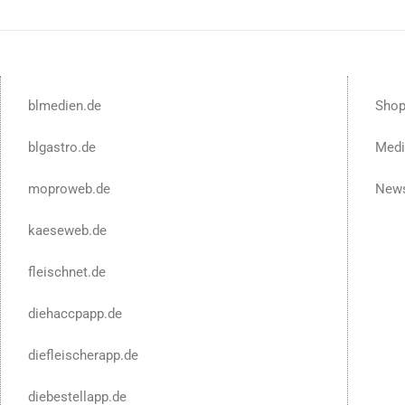
blmedien.de
Sho
blgastro.de
Medi
moproweb.de
News
kaeseweb.de
fleischnet.de
diehaccpapp.de
diefleischerapp.de
diebestellapp.de