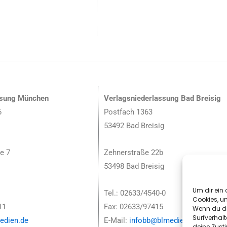
ssung München
Verlagsniederlassung Bad Breisig
6
Postfach 1363
53492 Bad Breisig
e 7
Zehnerstraße 22b
53498 Bad Breisig
Um dir ein 
Tel.: 02633/4540-0
Cookies, u
11
Fax: 02633/97415
Wenn du di
Surfverhalt
dien.de
E-Mail:
infobb@blmedien.de
deine Zust