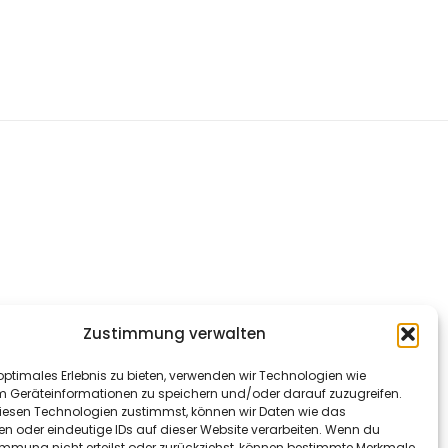
Zustimmung verwalten
optimales Erlebnis zu bieten, verwenden wir Technologien wie
m Geräteinformationen zu speichern und/oder darauf zuzugreifen.
esen Technologien zustimmst, können wir Daten wie das
en oder eindeutige IDs auf dieser Website verarbeiten. Wenn du
immung nicht erteilst oder zurückziehst, können bestimmte Merkmale