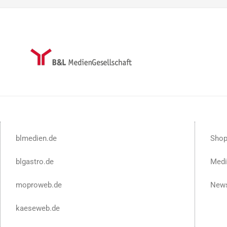
blmedien.de
Sho
blgastro.de
Medi
moproweb.de
News
kaeseweb.de