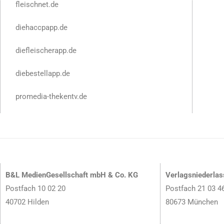
fleischnet.de
diehaccpapp.de
diefleischerapp.de
diebestellapp.de
promedia-thekentv.de
B&L MedienGesellschaft mbH & Co. KG
Verlagsniederla
Postfach 10 02 20
Postfach 21 03 4
40702 Hilden
80673 München