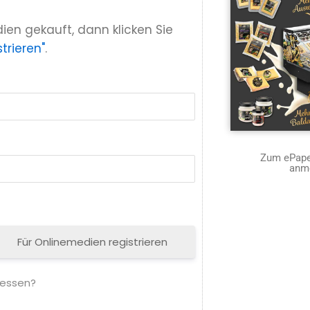
ien gekauft, dann klicken Sie
trieren"
.
Zum ePaper
anm
Für Onlinemedien registrieren
gessen?