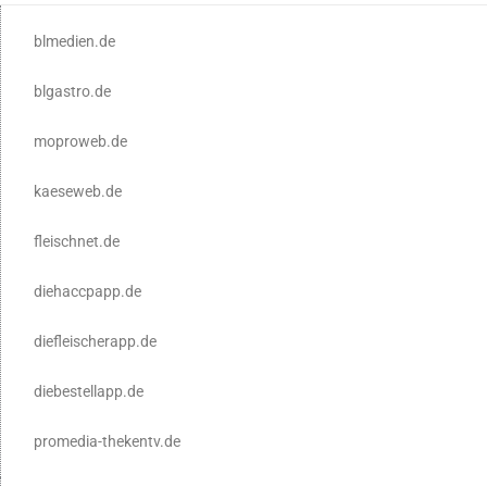
blmedien.de
blgastro.de
moproweb.de
kaeseweb.de
fleischnet.de
diehaccpapp.de
diefleischerapp.de
diebestellapp.de
promedia-thekentv.de