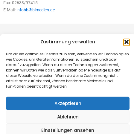
Fax: 02633/97415
E-Mail:
infobb@blmedien.de
Zustimmung verwalten
Um dir ein optimales Erlebnis zu bieten, verwenden wir Technologien
wie Cookies, um Geräteinformationen zu speichern und/oder
darauf zuzugreifen. Wenn du diesen Technologien zustimmst,
können wir Daten wie das Surfverhalten oder eindeutige IDs auf
dieser Website verarbeiten. Wenn du deine Zustimmung nicht
erteilst oder zurückziehst, können bestimmte Merkmale und
Funktionen beeinträchtigt werden.
© B&L MedienGesellschaft mbH & Co. KG
Akzeptieren
Made with ♥ by HLT GmbH & Co. KG
Ablehnen
Einstellungen ansehen