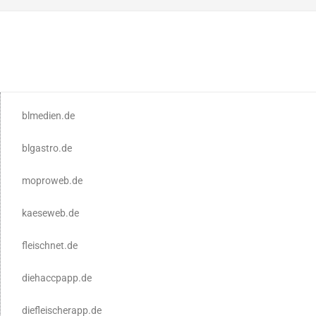
blmedien.de
blgastro.de
moproweb.de
kaeseweb.de
fleischnet.de
diehaccpapp.de
diefleischerapp.de