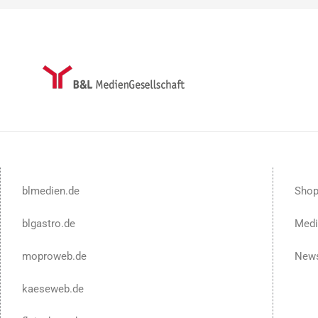
blmedien.de
Sho
blgastro.de
Medi
moproweb.de
News
kaeseweb.de