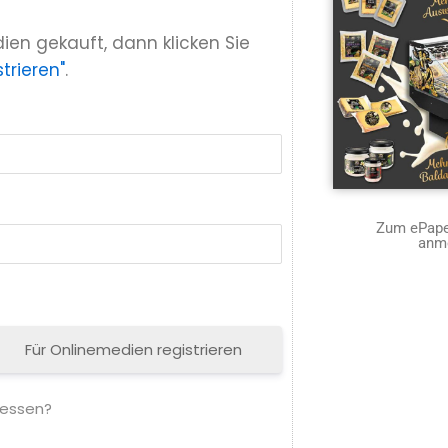
ien gekauft, dann klicken Sie
trieren"
.
Zum ePaper
anm
Für Onlinemedien registrieren
gessen?