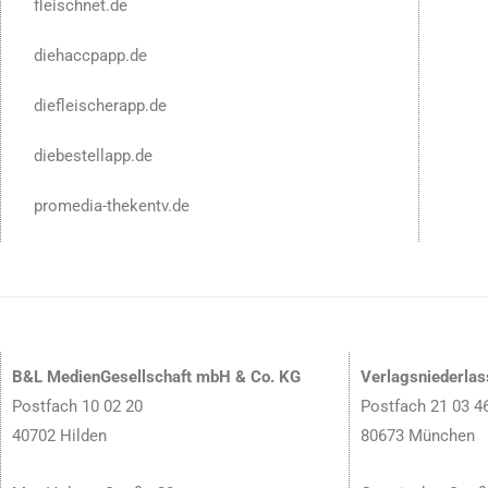
fleischnet.de
diehaccpapp.de
diefleischerapp.de
diebestellapp.de
promedia-thekentv.de
B&L MedienGesellschaft mbH & Co. KG
Verlagsniederla
Postfach 10 02 20
Postfach 21 03 4
40702 Hilden
80673 München