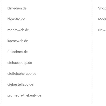
blmedien.de
Sho
blgastro.de
Medi
moproweb.de
News
kaeseweb.de
fleischnet.de
diehaccpapp.de
diefleischerapp.de
diebestellapp.de
promedia-thekentv.de