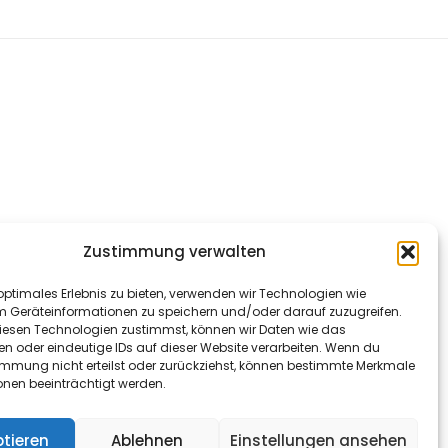
Zustimmung verwalten
optimales Erlebnis zu bieten, verwenden wir Technologien wie
m Geräteinformationen zu speichern und/oder darauf zuzugreifen.
esen Technologien zustimmst, können wir Daten wie das
en oder eindeutige IDs auf dieser Website verarbeiten. Wenn du
immung nicht erteilst oder zurückziehst, können bestimmte Merkmale
onen beeinträchtigt werden.
tieren
Ablehnen
Einstellungen ansehen