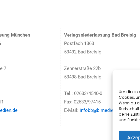
ssung München
Verlagsniederlassung Bad Breisig
6
Postfach 1363
53492 Bad Breisig
e 7
Zehnerstraße 22b
53498 Bad Breisig
Um dir ein 
Tel.: 02633/4540-0
Cookies, u
11
Fax: 02633/97415
Wenn du di
Surfverhalt
dien.de
E-Mail:
infobb@blmedien.de
deine Zust
und Funkti
Akzep