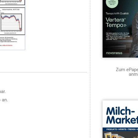
Zum ePaper
anm
ar.
 an.