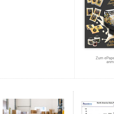
Zum ePaper
anm