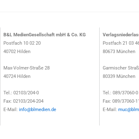
B&L MedienGesellschaft mbH & Co. KG
Verlagsniederla
Postfach 10 02 20
Postfach 21 03 4
40702 Hilden
80673 München
Max-Volmer-Straße 28
Garmischer Straß
40724 Hilden
80339 München
Tel.: 02103/204-0
Tel.: 089/37060-0
Fax: 02103/204-204
Fax: 089/37060-1
E-Mail:
info@blmedien.de
E-Mail:
muc@blme