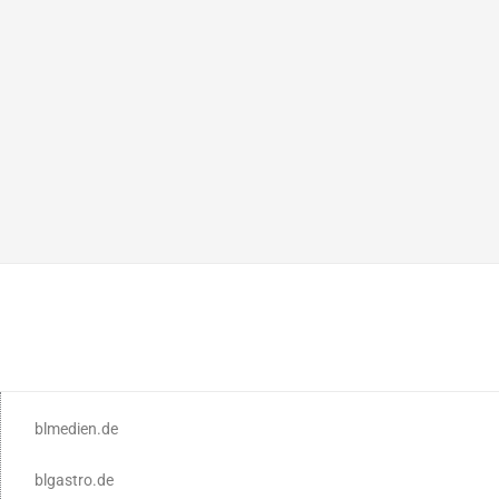
blmedien.de
blgastro.de