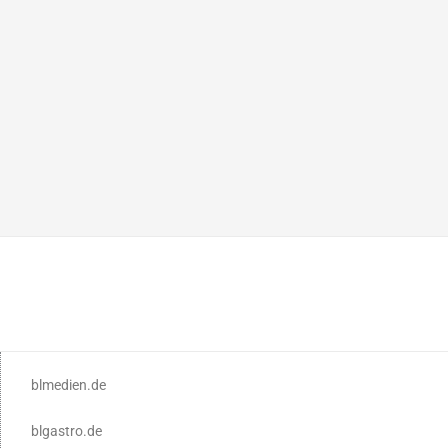
blmedien.de
blgastro.de