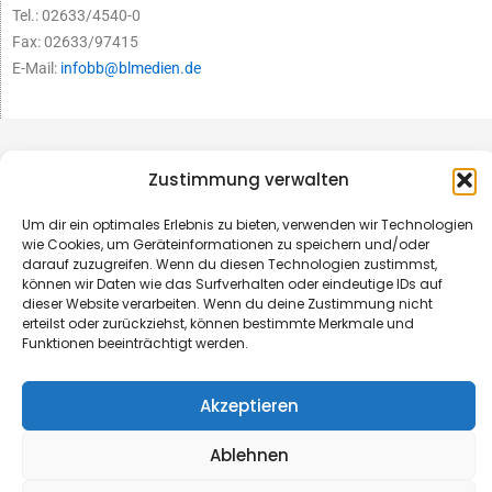
Tel.: 02633/4540-0
Fax: 02633/97415
E-Mail:
infobb@blmedien.de
Zustimmung verwalten
Um dir ein optimales Erlebnis zu bieten, verwenden wir Technologien
wie Cookies, um Geräteinformationen zu speichern und/oder
darauf zuzugreifen. Wenn du diesen Technologien zustimmst,
können wir Daten wie das Surfverhalten oder eindeutige IDs auf
dieser Website verarbeiten. Wenn du deine Zustimmung nicht
erteilst oder zurückziehst, können bestimmte Merkmale und
Funktionen beeinträchtigt werden.
© B&L MedienGesellschaft mbH & Co. KG
Akzeptieren
Made with ♥ by HLT GmbH & Co. KG
Ablehnen