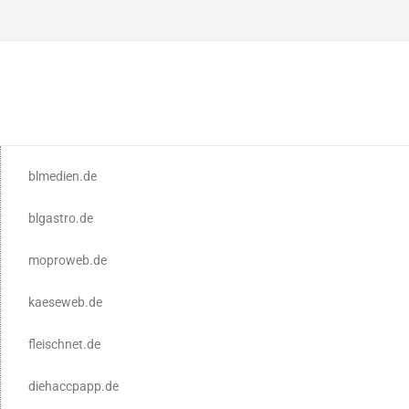
blmedien.de
blgastro.de
moproweb.de
kaeseweb.de
fleischnet.de
diehaccpapp.de