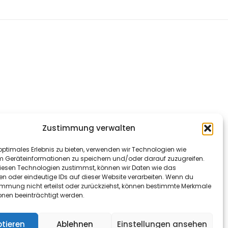
Zustimmung verwalten
optimales Erlebnis zu bieten, verwenden wir Technologien wie
m Geräteinformationen zu speichern und/oder darauf zuzugreifen.
esen Technologien zustimmst, können wir Daten wie das
en oder eindeutige IDs auf dieser Website verarbeiten. Wenn du
immung nicht erteilst oder zurückziehst, können bestimmte Merkmale
onen beeinträchtigt werden.
tieren
Ablehnen
Einstellungen ansehen