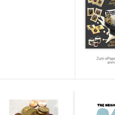
Zum ePaper
anm