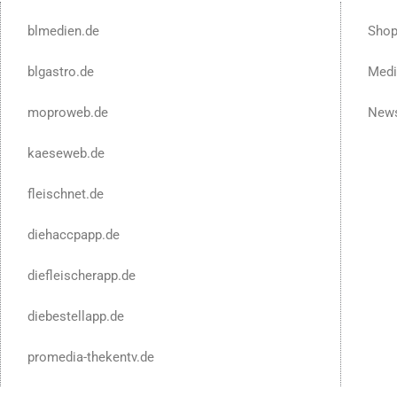
blmedien.de
Sho
blgastro.de
Medi
moproweb.de
News
kaeseweb.de
fleischnet.de
diehaccpapp.de
diefleischerapp.de
diebestellapp.de
promedia-thekentv.de