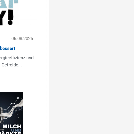
06.08.2026
bessert
ergieeffizienz und
 Getreide...