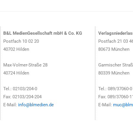
B&L MedienGesellschaft mbH & Co. KG
Verlagsniederla
Postfach 10 02 20
Postfach 21 03 4
40702 Hilden
80673 München
Max-Volmer-Straße 28
Garmischer Straß
40724 Hilden
80339 München
Tel.: 02103/204-0
Tel.: 089/37060-0
Fax: 02103/204-204
Fax: 089/37060-1
E-Mail:
info@blmedien.de
E-Mail:
muc@blme