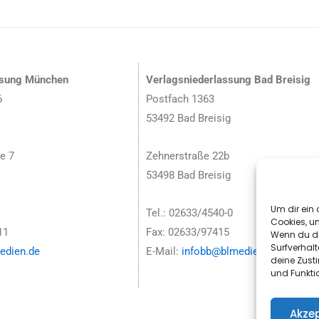
ssung München
Verlagsniederlassung Bad Breisig
6
Postfach 1363
53492 Bad Breisig
e 7
Zehnerstraße 22b
53498 Bad Breisig
Um dir ein 
Tel.: 02633/4540-0
Cookies, u
11
Fax: 02633/97415
Wenn du di
Surfverhalt
dien.de
E-Mail:
infobb@blmedien.de
deine Zust
und Funkti
Akzep