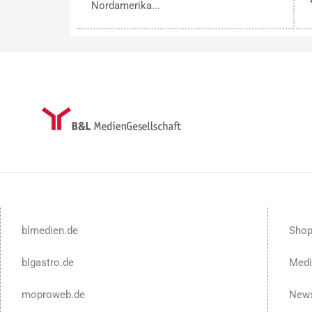
Nordamerika...
blmedien.de
Sho
blgastro.de
Medi
moproweb.de
News