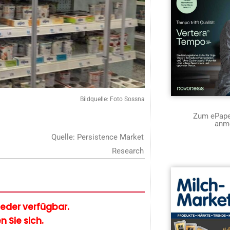
Bildquelle: Foto Sossna
Zum ePaper
anm
Quelle: Persistence Market
Research
glieder verfügbar.
n Sie sich.