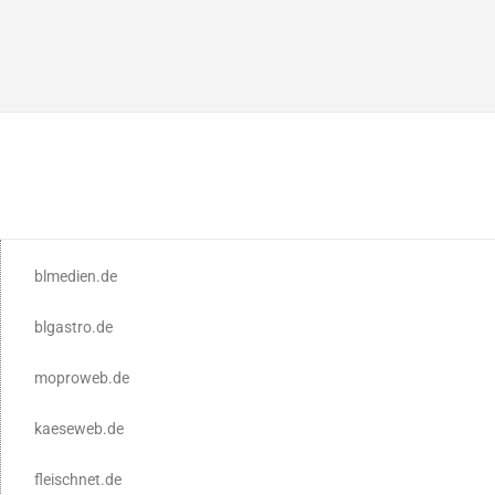
blmedien.de
blgastro.de
moproweb.de
kaeseweb.de
fleischnet.de