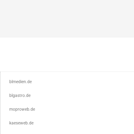
blmedien.de
blgastro.de
moproweb.de
kaeseweb.de