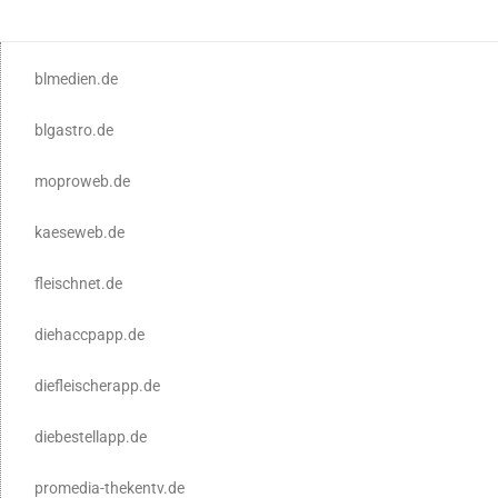
blmedien.de
blgastro.de
moproweb.de
kaeseweb.de
fleischnet.de
diehaccpapp.de
diefleischerapp.de
diebestellapp.de
promedia-thekentv.de