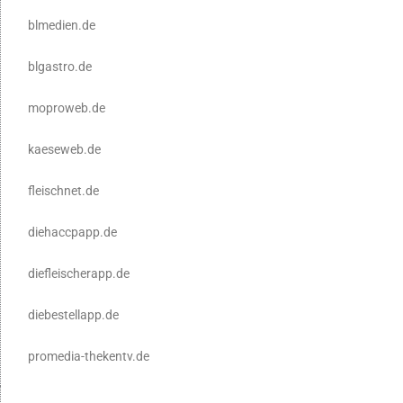
blmedien.de
blgastro.de
moproweb.de
kaeseweb.de
fleischnet.de
diehaccpapp.de
diefleischerapp.de
diebestellapp.de
promedia-thekentv.de