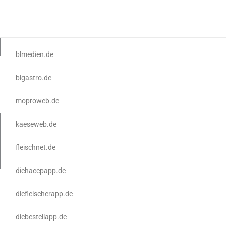
blmedien.de
blgastro.de
moproweb.de
kaeseweb.de
fleischnet.de
diehaccpapp.de
diefleischerapp.de
diebestellapp.de