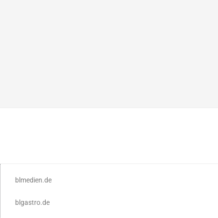
blmedien.de
blgastro.de