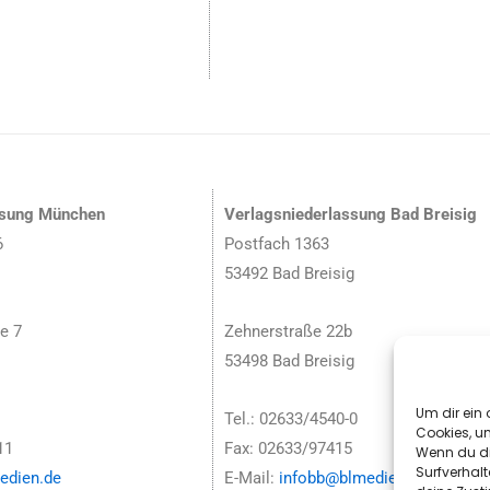
ssung München
Verlagsniederlassung Bad Breisig
6
Postfach 1363
53492 Bad Breisig
e 7
Zehnerstraße 22b
53498 Bad Breisig
Um dir ein 
Tel.: 02633/4540-0
Cookies, u
11
Fax: 02633/97415
Wenn du di
Surfverhalt
dien.de
E-Mail:
infobb@blmedien.de