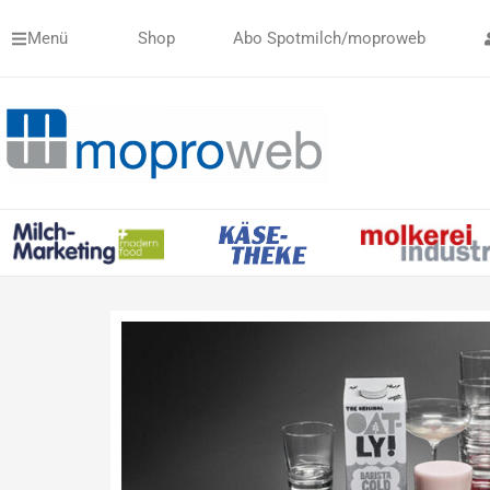
Zum
Menü
Shop
Abo Spotmilch/moproweb
Inhalt
springen