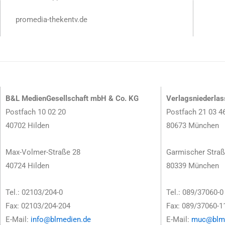
promedia-thekentv.de
B&L MedienGesellschaft mbH & Co. KG
Verlagsniederla
Postfach 10 02 20
Postfach 21 03 4
40702 Hilden
80673 München
Max-Volmer-Straße 28
Garmischer Straß
40724 Hilden
80339 München
Tel.: 02103/204-0
Tel.: 089/37060-0
Fax: 02103/204-204
Fax: 089/37060-1
E-Mail:
info@blmedien.de
E-Mail:
muc@blme