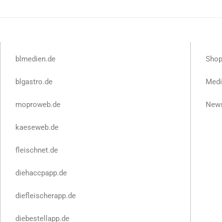
blmedien.de
Sho
blgastro.de
Medi
moproweb.de
News
kaeseweb.de
fleischnet.de
diehaccpapp.de
diefleischerapp.de
diebestellapp.de