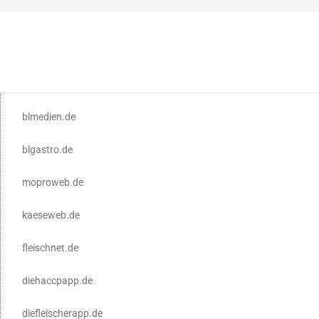
blmedien.de
blgastro.de
moproweb.de
kaeseweb.de
fleischnet.de
diehaccpapp.de
diefleischerapp.de