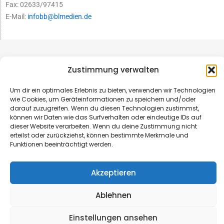
Fax: 02633/97415
E-Mail:
infobb@blmedien.de
Zustimmung verwalten
Um dir ein optimales Erlebnis zu bieten, verwenden wir Technologien
wie Cookies, um Geräteinformationen zu speichern und/oder
darauf zuzugreifen. Wenn du diesen Technologien zustimmst,
können wir Daten wie das Surfverhalten oder eindeutige IDs auf
dieser Website verarbeiten. Wenn du deine Zustimmung nicht
erteilst oder zurückziehst, können bestimmte Merkmale und
Funktionen beeinträchtigt werden.
© B&L MedienGesellschaft mbH & Co. KG
Akzeptieren
Made with ♥ by HLT GmbH & Co. KG
Ablehnen
Einstellungen ansehen