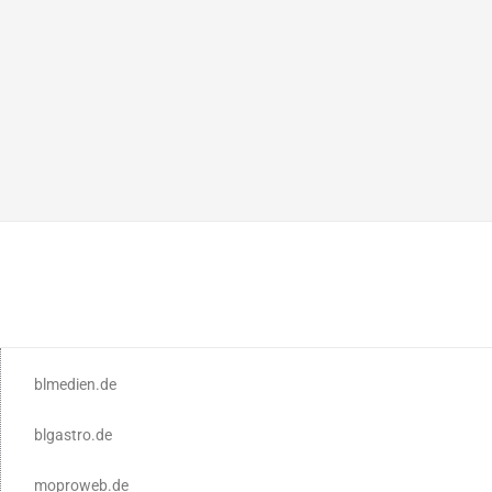
blmedien.de
blgastro.de
moproweb.de