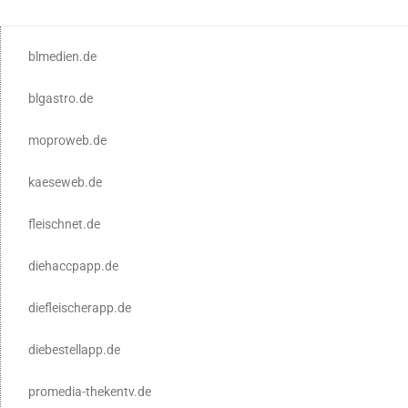
blmedien.de
blgastro.de
moproweb.de
kaeseweb.de
fleischnet.de
diehaccpapp.de
diefleischerapp.de
diebestellapp.de
promedia-thekentv.de