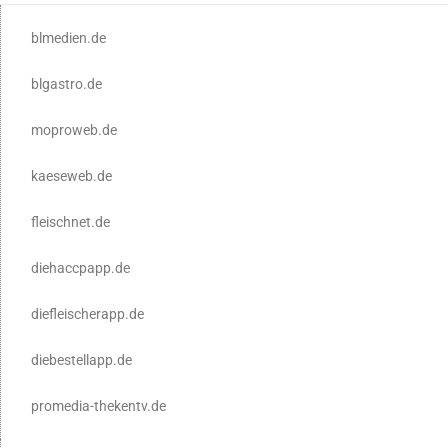
blmedien.de
blgastro.de
moproweb.de
kaeseweb.de
fleischnet.de
diehaccpapp.de
diefleischerapp.de
diebestellapp.de
promedia-thekentv.de