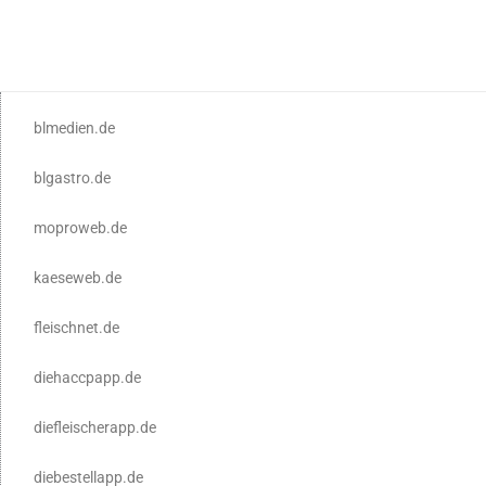
blmedien.de
blgastro.de
moproweb.de
kaeseweb.de
fleischnet.de
diehaccpapp.de
diefleischerapp.de
diebestellapp.de