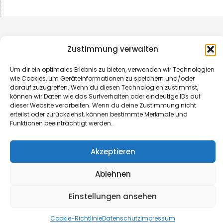
Zustimmung verwalten
Um dir ein optimales Erlebnis zu bieten, verwenden wir Technologien
wie Cookies, um Geräteinformationen zu speichern und/oder
darauf zuzugreifen. Wenn du diesen Technologien zustimmst,
können wir Daten wie das Surfverhalten oder eindeutige IDs auf
dieser Website verarbeiten. Wenn du deine Zustimmung nicht
erteilst oder zurückziehst, können bestimmte Merkmale und
Funktionen beeinträchtigt werden.
© B&L MedienGesellschaft mbH & Co. KG
Akzeptieren
Made with ♥ by HLT GmbH & Co. KG
Ablehnen
Einstellungen ansehen
Cookie-Richtlinie
Datenschutz
Impressum