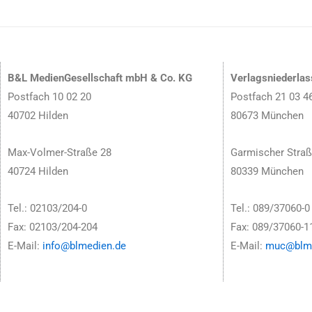
B&L MedienGesellschaft mbH & Co. KG
Verlagsniederla
Postfach 10 02 20
Postfach 21 03 4
40702 Hilden
80673 München
Max-Volmer-Straße 28
Garmischer Straß
40724 Hilden
80339 München
Tel.: 02103/204-0
Tel.: 089/37060-0
Fax: 02103/204-204
Fax: 089/37060-1
E-Mail:
info@blmedien.de
E-Mail:
muc@blme