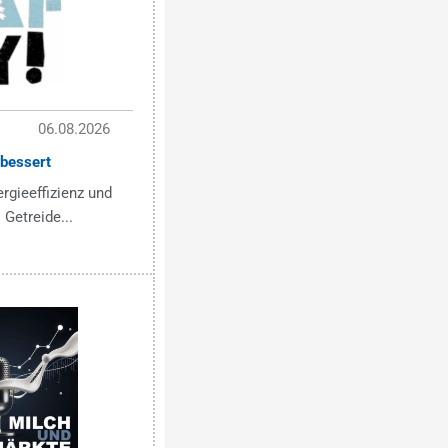
06.08.2026
bessert
ergieeffizienz und
 Getreide...