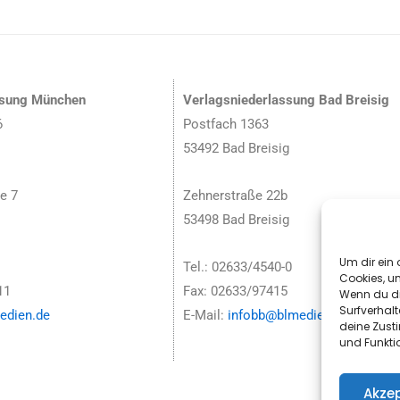
ssung München
Verlagsniederlassung Bad Breisig
6
Postfach 1363
53492 Bad Breisig
e 7
Zehnerstraße 22b
53498 Bad Breisig
Um dir ein 
Tel.: 02633/4540-0
Cookies, u
11
Fax: 02633/97415
Wenn du di
Surfverhalt
dien.de
E-Mail:
infobb@blmedien.de
deine Zust
und Funkti
Akzep