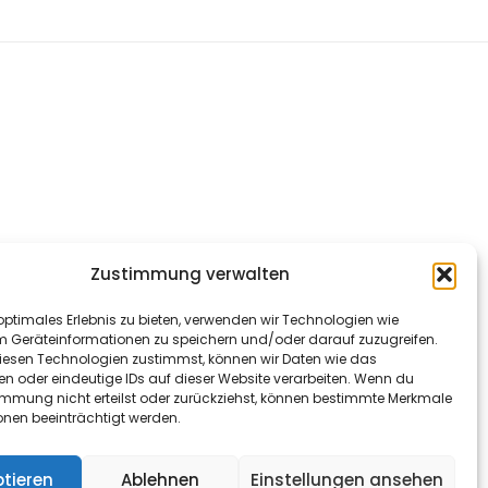
Zustimmung verwalten
optimales Erlebnis zu bieten, verwenden wir Technologien wie
m Geräteinformationen zu speichern und/oder darauf zuzugreifen.
esen Technologien zustimmst, können wir Daten wie das
en oder eindeutige IDs auf dieser Website verarbeiten. Wenn du
immung nicht erteilst oder zurückziehst, können bestimmte Merkmale
onen beeinträchtigt werden.
tieren
Ablehnen
Einstellungen ansehen