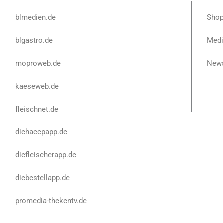
blmedien.de
Sho
blgastro.de
Medi
moproweb.de
News
kaeseweb.de
fleischnet.de
diehaccpapp.de
diefleischerapp.de
diebestellapp.de
promedia-thekentv.de