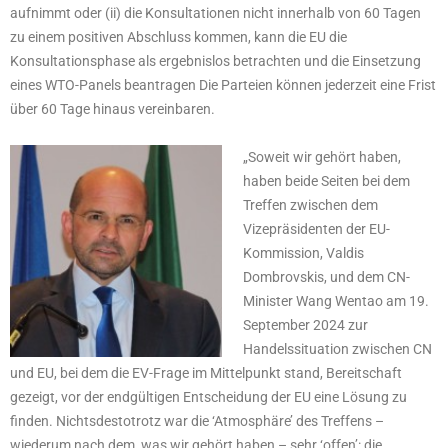
aufnimmt oder (ii) die Konsultationen nicht innerhalb von 60 Tagen
zu einem positiven Abschluss kommen, kann die EU die
Konsultationsphase als ergebnislos betrachten und die Einsetzung
eines WTO-Panels beantragen Die Parteien können jederzeit eine Frist
über 60 Tage hinaus vereinbaren.
„Soweit wir gehört haben,
haben beide Seiten bei dem
Treffen zwischen dem
Vizepräsidenten der EU-
Kommission, Valdis
Dombrovskis, und dem CN-
Minister Wang Wentao am 19.
September 2024 zur
Handelssituation zwischen CN
und EU, bei dem die EV-Frage im Mittelpunkt stand, Bereitschaft
gezeigt, vor der endgültigen Entscheidung der EU eine Lösung zu
finden. Nichtsdestotrotz war die ‘Atmosphäre’ des Treffens –
wiederum nach dem, was wir gehört haben – sehr ‘offen’: die