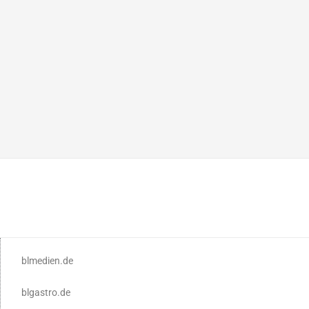
blmedien.de
blgastro.de